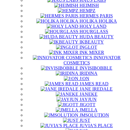
HAUS LABS
HEIMISH
HEMPZ
HERMES PARIS
HOLIKA HOLIKA
HOLY LAND
HOURGLASS
HUDA BEAUTY
IKBEAUTY
INGLOT
INK MIXER
INNOVATOR
COSMETICS
INVISIBOBBLE
IRIDINA
J:ON
JAMES READ
JANE IREDALE
JANEKE
JAYJUN
JIGOTT
JMELLA
JMSOLUTION
JUST
JUVIA'S PLACE