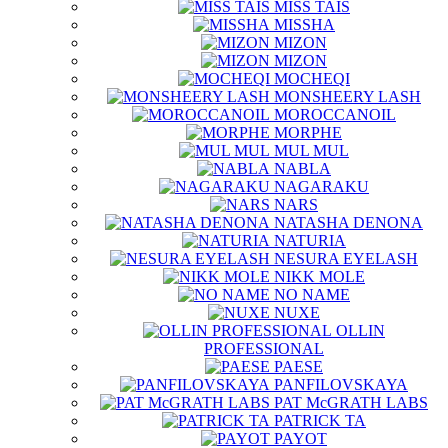
MISS TAIS
MISSHA
MIZON
MIZON
MOCHEQI
MONSHEERY LASH
MOROCCANOIL
MORPHE
MUL MUL
NABLA
NAGARAKU
NARS
NATASHA DENONA
NATURIA
NESURA EYELASH
NIKK MOLE
NO NAME
NUXE
OLLIN
PROFESSIONAL
PAESE
PANFILOVSKAYA
PAT McGRATH LABS
PATRICK TA
PAYOT