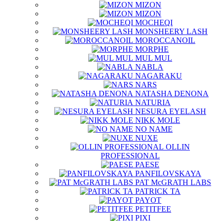
MIZON
MIZON
MOCHEQI
MONSHEERY LASH
MOROCCANOIL
MORPHE
MUL MUL
NABLA
NAGARAKU
NARS
NATASHA DENONA
NATURIA
NESURA EYELASH
NIKK MOLE
NO NAME
NUXE
OLLIN
PROFESSIONAL
PAESE
PANFILOVSKAYA
PAT McGRATH LABS
PATRICK TA
PAYOT
PETITFEE
PIXI