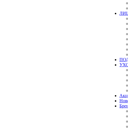
ЛИ
ПО
УХ
Акц
Нов
Бре