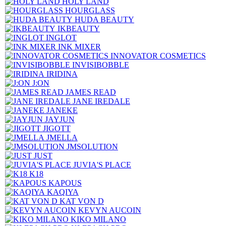
HOLY LAND
HOURGLASS
HUDA BEAUTY
IKBEAUTY
INGLOT
INK MIXER
INNOVATOR COSMETICS
INVISIBOBBLE
IRIDINA
J:ON
JAMES READ
JANE IREDALE
JANEKE
JAYJUN
JIGOTT
JMELLA
JMSOLUTION
JUST
JUVIA'S PLACE
K18
KAPOUS
KAQIYA
KAT VON D
KEVYN AUCOIN
KIKO MILANO