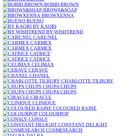
BOBBI BROWN
BROWS&SOAP
BROWXENNA
BUENO
BY KAORI
BY WISHTREND
CARE:NEL
CARMEX
CARMEX
CATRICE
CATRICE
CELIMAX
CERAVE
CHANEL
CHARLOTTE TILBURY
CHUPA CHUPS
CHUPA CHUPS
CIRACLE
CLINIQUE
COLOURED RAINE
COLOURPOP
CONSLY
CONSTANT DELIGHT
COSMESEARCH
DALBA