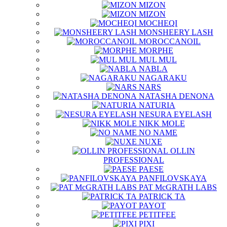
MIZON
MIZON
MOCHEQI
MONSHEERY LASH
MOROCCANOIL
MORPHE
MUL MUL
NABLA
NAGARAKU
NARS
NATASHA DENONA
NATURIA
NESURA EYELASH
NIKK MOLE
NO NAME
NUXE
OLLIN
PROFESSIONAL
PAESE
PANFILOVSKAYA
PAT McGRATH LABS
PATRICK TA
PAYOT
PETITFEE
PIXI