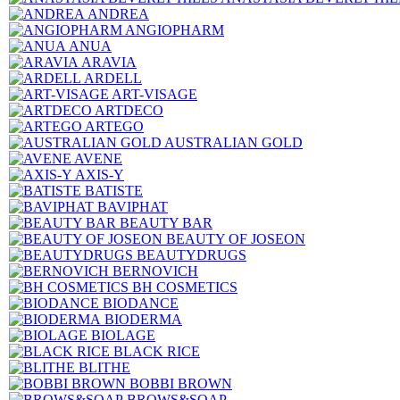
ANDREA
ANGIOPHARM
ANUA
ARAVIA
ARDELL
ART-VISAGE
ARTDECO
ARTEGO
AUSTRALIAN GOLD
AVENE
AXIS-Y
BATISTE
BAVIPHAT
BEAUTY BAR
BEAUTY OF JOSEON
BEAUTYDRUGS
BERNOVICH
BH COSMETICS
BIODANCE
BIODERMA
BIOLAGE
BLACK RICE
BLITHE
BOBBI BROWN
BROWS&SOAP