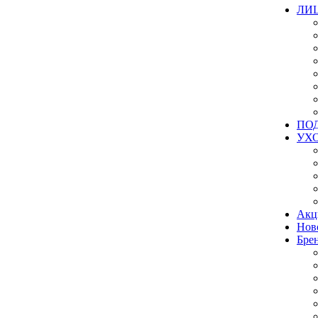
ЛИ
ПО
УХ
Акц
Нов
Бре