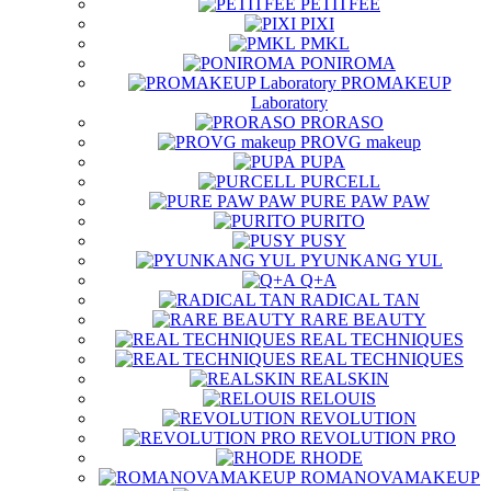
PETITFEE
PIXI
PMKL
PONIROMA
PROMAKEUP
Laboratory
PRORASO
PROVG makeup
PUPA
PURCELL
PURE PAW PAW
PURITO
PUSY
PYUNKANG YUL
Q+A
RADICAL TAN
RARE BEAUTY
REAL TECHNIQUES
REAL TECHNIQUES
REALSKIN
RELOUIS
REVOLUTION
REVOLUTION PRO
RHODE
ROMANOVAMAKEUP