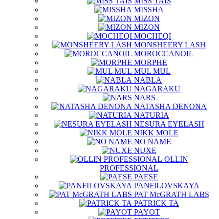
MISS TAIS
MISSHA
MIZON
MIZON
MOCHEQI
MONSHEERY LASH
MOROCCANOIL
MORPHE
MUL MUL
NABLA
NAGARAKU
NARS
NATASHA DENONA
NATURIA
NESURA EYELASH
NIKK MOLE
NO NAME
NUXE
OLLIN
PROFESSIONAL
PAESE
PANFILOVSKAYA
PAT McGRATH LABS
PATRICK TA
PAYOT