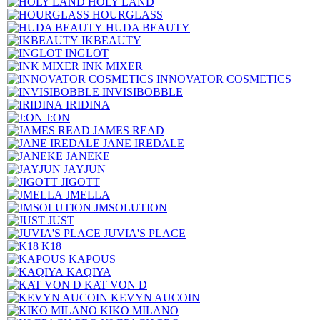
HOLY LAND
HOURGLASS
HUDA BEAUTY
IKBEAUTY
INGLOT
INK MIXER
INNOVATOR COSMETICS
INVISIBOBBLE
IRIDINA
J:ON
JAMES READ
JANE IREDALE
JANEKE
JAYJUN
JIGOTT
JMELLA
JMSOLUTION
JUST
JUVIA'S PLACE
K18
KAPOUS
KAQIYA
KAT VON D
KEVYN AUCOIN
KIKO MILANO