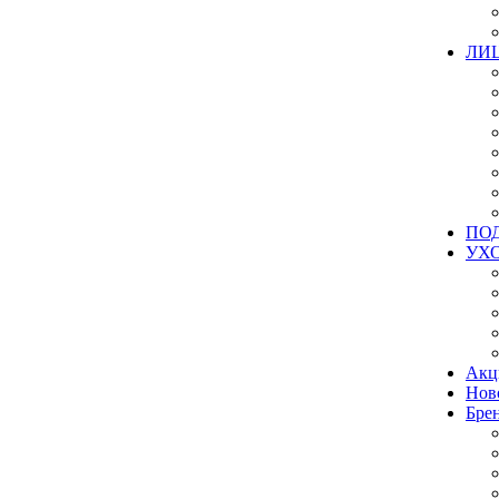
ЛИ
ПО
УХ
Акц
Нов
Бре