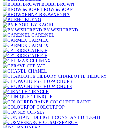
BOBBI BROWN
BROWS&SOAP
BROWXENNA
BUENO
BY KAORI
BY WISHTREND
CARE:NEL
CARMEX
CARMEX
CATRICE
CATRICE
CELIMAX
CERAVE
CHANEL
CHARLOTTE TILBURY
CHUPA CHUPS
CHUPA CHUPS
CIRACLE
CLINIQUE
COLOURED RAINE
COLOURPOP
CONSLY
CONSTANT DELIGHT
COSMESEARCH
DALBA