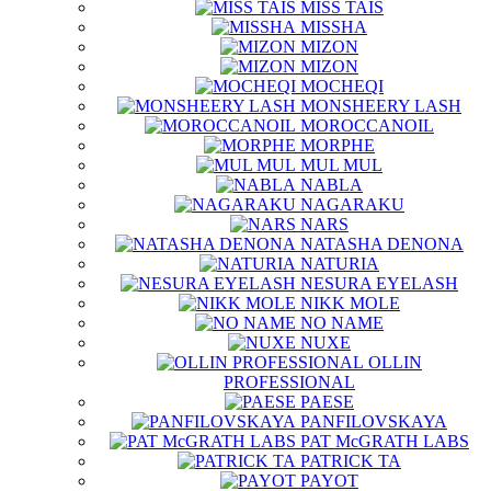
MISS TAIS
MISSHA
MIZON
MIZON
MOCHEQI
MONSHEERY LASH
MOROCCANOIL
MORPHE
MUL MUL
NABLA
NAGARAKU
NARS
NATASHA DENONA
NATURIA
NESURA EYELASH
NIKK MOLE
NO NAME
NUXE
OLLIN
PROFESSIONAL
PAESE
PANFILOVSKAYA
PAT McGRATH LABS
PATRICK TA
PAYOT