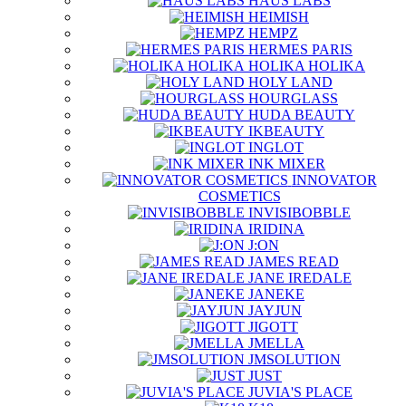
HAUS LABS
HEIMISH
HEMPZ
HERMES PARIS
HOLIKA HOLIKA
HOLY LAND
HOURGLASS
HUDA BEAUTY
IKBEAUTY
INGLOT
INK MIXER
INNOVATOR
COSMETICS
INVISIBOBBLE
IRIDINA
J:ON
JAMES READ
JANE IREDALE
JANEKE
JAYJUN
JIGOTT
JMELLA
JMSOLUTION
JUST
JUVIA'S PLACE