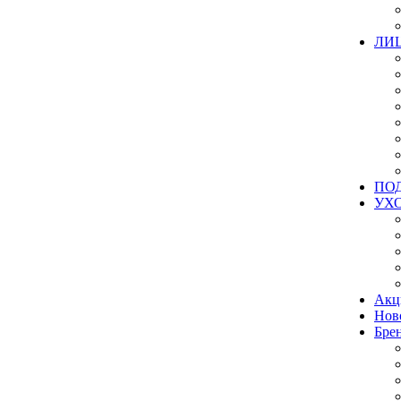
ЛИ
ПО
УХ
Акц
Нов
Бре