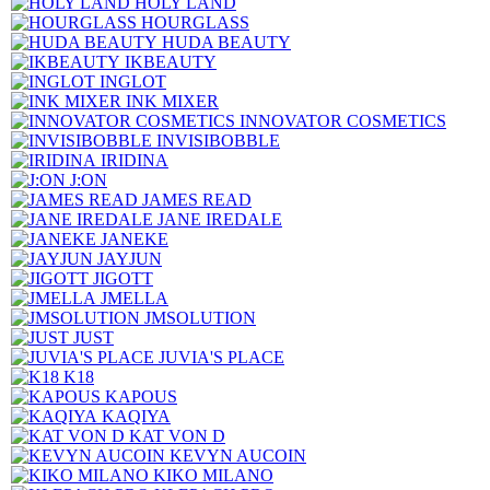
HOLY LAND
HOURGLASS
HUDA BEAUTY
IKBEAUTY
INGLOT
INK MIXER
INNOVATOR COSMETICS
INVISIBOBBLE
IRIDINA
J:ON
JAMES READ
JANE IREDALE
JANEKE
JAYJUN
JIGOTT
JMELLA
JMSOLUTION
JUST
JUVIA'S PLACE
K18
KAPOUS
KAQIYA
KAT VON D
KEVYN AUCOIN
KIKO MILANO