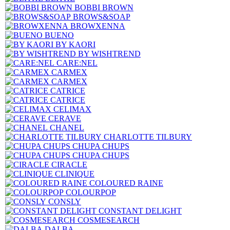
BOBBI BROWN
BROWS&SOAP
BROWXENNA
BUENO
BY KAORI
BY WISHTREND
CARE:NEL
CARMEX
CARMEX
CATRICE
CATRICE
CELIMAX
CERAVE
CHANEL
CHARLOTTE TILBURY
CHUPA CHUPS
CHUPA CHUPS
CIRACLE
CLINIQUE
COLOURED RAINE
COLOURPOP
CONSLY
CONSTANT DELIGHT
COSMESEARCH
DALBA