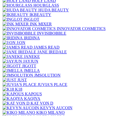
HOLY LAND
HOURGLASS
HUDA BEAUTY
IKBEAUTY
INGLOT
INK MIXER
INNOVATOR COSMETICS
INVISIBOBBLE
IRIDINA
J:ON
JAMES READ
JANE IREDALE
JANEKE
JAYJUN
JIGOTT
JMELLA
JMSOLUTION
JUST
JUVIA'S PLACE
K18
KAPOUS
KAQIYA
KAT VON D
KEVYN AUCOIN
KIKO MILANO