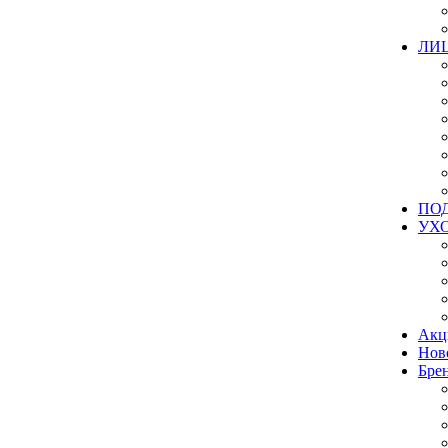
ЛИ
ПО
УХ
Акц
Нов
Бре