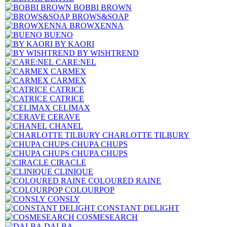
BOBBI BROWN
BROWS&SOAP
BROWXENNA
BUENO
BY KAORI
BY WISHTREND
CARE:NEL
CARMEX
CARMEX
CATRICE
CATRICE
CELIMAX
CERAVE
CHANEL
CHARLOTTE TILBURY
CHUPA CHUPS
CHUPA CHUPS
CIRACLE
CLINIQUE
COLOURED RAINE
COLOURPOP
CONSLY
CONSTANT DELIGHT
COSMESEARCH
DALBA