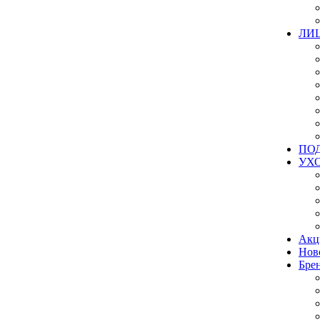
ЛИ
ПО
УХ
Акц
Нов
Бре