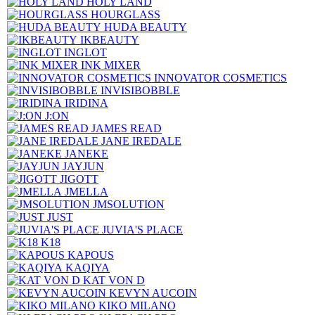
HOLY LAND
HOURGLASS
HUDA BEAUTY
IKBEAUTY
INGLOT
INK MIXER
INNOVATOR COSMETICS
INVISIBOBBLE
IRIDINA
J:ON
JAMES READ
JANE IREDALE
JANEKE
JAYJUN
JIGOTT
JMELLA
JMSOLUTION
JUST
JUVIA'S PLACE
K18
KAPOUS
KAQIYA
KAT VON D
KEVYN AUCOIN
KIKO MILANO