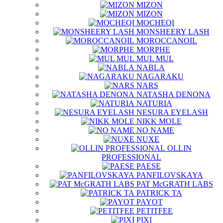
MIZON
MIZON
MOCHEQI
MONSHEERY LASH
MOROCCANOIL
MORPHE
MUL MUL
NABLA
NAGARAKU
NARS
NATASHA DENONA
NATURIA
NESURA EYELASH
NIKK MOLE
NO NAME
NUXE
OLLIN
PROFESSIONAL
PAESE
PANFILOVSKAYA
PAT McGRATH LABS
PATRICK TA
PAYOT
PETITFEE
PIXI