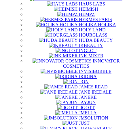
HAUS LABS
HEIMISH
HEMPZ
HERMES PARIS
HOLIKA HOLIKA
HOLY LAND
HOURGLASS
HUDA BEAUTY
IKBEAUTY
INGLOT
INK MIXER
INNOVATOR
COSMETICS
INVISIBOBBLE
IRIDINA
J:ON
JAMES READ
JANE IREDALE
JANEKE
JAYJUN
JIGOTT
JMELLA
JMSOLUTION
JUST
JUVIA'S PLACE