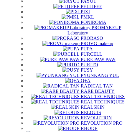
PAYOT
PETITFEE
PIXI
PMKL
PONIROMA
PROMAKEUP
Laboratory
PRORASO
PROVG makeup
PUPA
PURCELL
PURE PAW PAW
PURITO
PUSY
PYUNKANG YUL
Q+A
RADICAL TAN
RARE BEAUTY
REAL TECHNIQUES
REAL TECHNIQUES
REALSKIN
RELOUIS
REVOLUTION
REVOLUTION PRO
RHODE