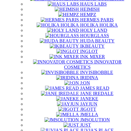
HAUS LABS
HEIMISH
HEMPZ
HERMES PARIS
HOLIKA HOLIKA
HOLY LAND
HOURGLASS
HUDA BEAUTY
IKBEAUTY
INGLOT
INK MIXER
INNOVATOR
COSMETICS
INVISIBOBBLE
IRIDINA
J:ON
JAMES READ
JANE IREDALE
JANEKE
JAYJUN
JIGOTT
JMELLA
JMSOLUTION
JUST
JUVIA'S PLACE