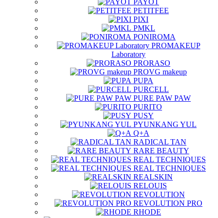
PAYOT
PETITFEE
PIXI
PMKL
PONIROMA
PROMAKEUP
Laboratory
PRORASO
PROVG makeup
PUPA
PURCELL
PURE PAW PAW
PURITO
PUSY
PYUNKANG YUL
Q+A
RADICAL TAN
RARE BEAUTY
REAL TECHNIQUES
REAL TECHNIQUES
REALSKIN
RELOUIS
REVOLUTION
REVOLUTION PRO
RHODE