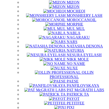
MIZON
MIZON
MOCHEQI
MONSHEERY LASH
MOROCCANOIL
MORPHE
MUL MUL
NABLA
NAGARAKU
NARS
NATASHA DENONA
NATURIA
NESURA EYELASH
NIKK MOLE
NO NAME
NUXE
OLLIN
PROFESSIONAL
PAESE
PANFILOVSKAYA
PAT McGRATH LABS
PATRICK TA
PAYOT
PETITFEE
PIXI