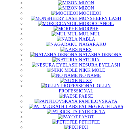
MIZON
MIZON
MOCHEQI
MONSHEERY LASH
MOROCCANOIL
MORPHE
MUL MUL
NABLA
NAGARAKU
NARS
NATASHA DENONA
NATURIA
NESURA EYELASH
NIKK MOLE
NO NAME
NUXE
OLLIN
PROFESSIONAL
PAESE
PANFILOVSKAYA
PAT McGRATH LABS
PATRICK TA
PAYOT
PETITFEE
PIXI