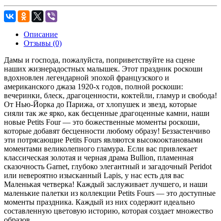
Описание
Отзывы (0)
Дамы и господа, пожалуйста, поприветствуйте на сцене
наших жизнерадостных малышек. Этот праздник роскоши
вдохновлен легендарной эпохой французского и
американского джаза 1920-х годов, полной роскоши:
вечеринки, блеск, драгоценности, коктейли, гламур и свобода!
От Нью-Йорка до Парижа, от хлопушек и звезд, которые
сияли так же ярко, как бесценные драгоценные камни, наши
новые Petits Four — это божественные моменты роскоши,
которые добавят бесценности любому образу! Беззастенчиво
эти потрясающие Petits Fours являются высокооктановыми
моментами великолепного гламура. Если вас привлекает
классическая золотая и черная драма Bullion, пламенная
сказочность Garnet, глубоко элегантный и загадочный Peridot
или невероятно изысканный Lapis, у нас есть для вас
Маленькая четверка! Каждый заслуживает лучшего, и наши
маленькие палетки из коллекции Petits Fours — это доступные
моменты праздника. Каждый из них содержит идеально
составленную цветовую историю, которая создает множество
образов.