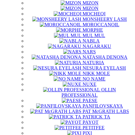
MIZON
MIZON
MOCHEQI
MONSHEERY LASH
MOROCCANOIL
MORPHE
MUL MUL
NABLA
NAGARAKU
NARS
NATASHA DENONA
NATURIA
NESURA EYELASH
NIKK MOLE
NO NAME
NUXE
OLLIN
PROFESSIONAL
PAESE
PANFILOVSKAYA
PAT McGRATH LABS
PATRICK TA
PAYOT
PETITFEE
PIXI