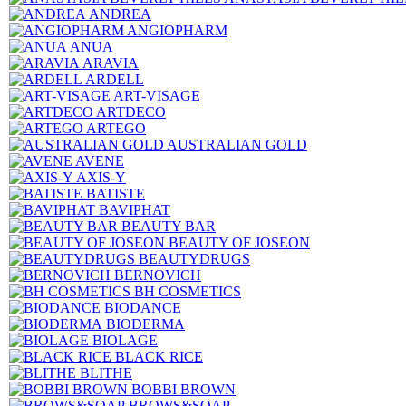
ANDREA
ANGIOPHARM
ANUA
ARAVIA
ARDELL
ART-VISAGE
ARTDECO
ARTEGO
AUSTRALIAN GOLD
AVENE
AXIS-Y
BATISTE
BAVIPHAT
BEAUTY BAR
BEAUTY OF JOSEON
BEAUTYDRUGS
BERNOVICH
BH COSMETICS
BIODANCE
BIODERMA
BIOLAGE
BLACK RICE
BLITHE
BOBBI BROWN
BROWS&SOAP