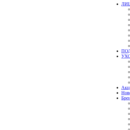
ЛИ
ПО
УХ
Акц
Нов
Бре