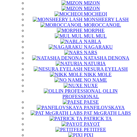
MIZON
MIZON
MOCHEQI
MONSHEERY LASH
MOROCCANOIL
MORPHE
MUL MUL
NABLA
NAGARAKU
NARS
NATASHA DENONA
NATURIA
NESURA EYELASH
NIKK MOLE
NO NAME
NUXE
OLLIN
PROFESSIONAL
PAESE
PANFILOVSKAYA
PAT McGRATH LABS
PATRICK TA
PAYOT
PETITFEE
PIXI