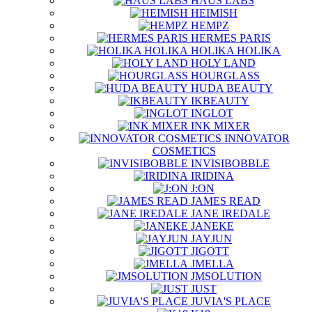
HAUS LABS
HEIMISH
HEMPZ
HERMES PARIS
HOLIKA HOLIKA
HOLY LAND
HOURGLASS
HUDA BEAUTY
IKBEAUTY
INGLOT
INK MIXER
INNOVATOR
COSMETICS
INVISIBOBBLE
IRIDINA
J:ON
JAMES READ
JANE IREDALE
JANEKE
JAYJUN
JIGOTT
JMELLA
JMSOLUTION
JUST
JUVIA'S PLACE