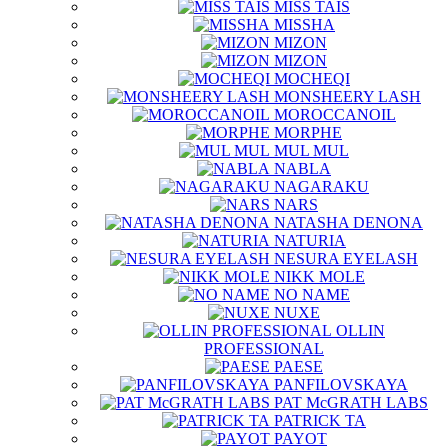
MISS TAIS
MISSHA
MIZON
MIZON
MOCHEQI
MONSHEERY LASH
MOROCCANOIL
MORPHE
MUL MUL
NABLA
NAGARAKU
NARS
NATASHA DENONA
NATURIA
NESURA EYELASH
NIKK MOLE
NO NAME
NUXE
OLLIN
PROFESSIONAL
PAESE
PANFILOVSKAYA
PAT McGRATH LABS
PATRICK TA
PAYOT