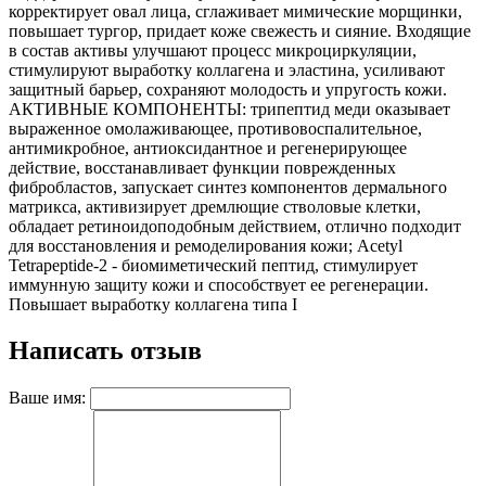
корректирует овал лица, сглаживает мимические морщинки,
повышает тургор, придает коже свежесть и сияние. Входящие
в состав активы улучшают процесс микроциркуляции,
стимулируют выработку коллагена и эластина, усиливают
защитный барьер, сохраняют молодость и упругость кожи.
АКТИВНЫЕ КОМПОНЕНТЫ: трипептид меди оказывает
выраженное омолаживающее, противовоспалительное,
антимикробное, антиоксидантное и регенерирующее
действие, восстанавливает функции поврежденных
фибробластов, запускает синтез компонентов дермального
матрикса, активизирует дремлющие стволовые клетки,
обладает ретиноидоподобным действием, отлично подходит
для восстановления и ремоделирования кожи; Acetyl
Tetrapeptide-2 - биомиметический пептид, стимулирует
иммунную защиту кожи и способствует ее регенерации.
Повышает выработку коллагена типа I
Написать отзыв
Ваше имя: