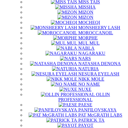
MISS TAIS
MISSHA
MIZON
MIZON
MOCHEQI
MONSHEERY LASH
MOROCCANOIL
MORPHE
MUL MUL
NABLA
NAGARAKU
NARS
NATASHA DENONA
NATURIA
NESURA EYELASH
NIKK MOLE
NO NAME
NUXE
OLLIN
PROFESSIONAL
PAESE
PANFILOVSKAYA
PAT McGRATH LABS
PATRICK TA
PAYOT