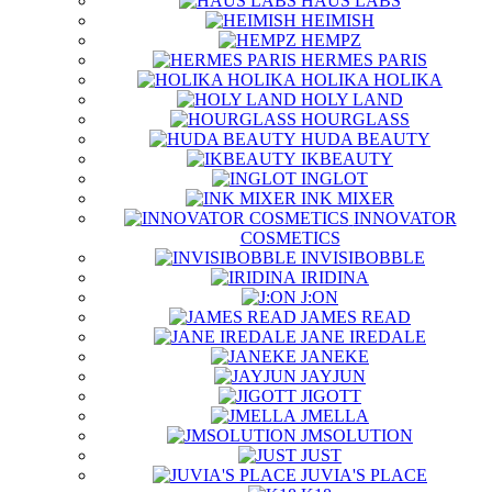
HAUS LABS
HEIMISH
HEMPZ
HERMES PARIS
HOLIKA HOLIKA
HOLY LAND
HOURGLASS
HUDA BEAUTY
IKBEAUTY
INGLOT
INK MIXER
INNOVATOR
COSMETICS
INVISIBOBBLE
IRIDINA
J:ON
JAMES READ
JANE IREDALE
JANEKE
JAYJUN
JIGOTT
JMELLA
JMSOLUTION
JUST
JUVIA'S PLACE